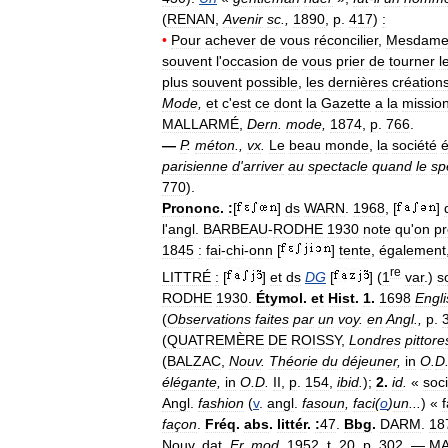
(
RENAN
,
Avenir
sc
.,
1890
,
p
.
417
)
:
•
Pour
achever
de
vous
réconcilier
,
Mesdame
souvent
l
'
occasion
de
vous
prier
de
tourner
l
plus
souvent
possible
,
les
dernières
création
Mode
,
et
c
'
est
ce
dont
la
Gazette
a
la
missio
MALLARMÉ
,
Dern
.
mode
,
1874
,
p
.
766
.
—
P
.
méton
.,
vx
.
Le
beau
monde
,
la
société
é
parisienne
d
'
arriver
au
spectacle
quand
le
sp
770
).
Prononc
.
:
[
]
ds
WARN
.
1968
, [
]
l
'
angl
.
BARBEAU
-
RODHE
1930
note
qu
'
on
p
1845
:
fai
-
chi
-
onn
[
]
tente
,
également
re
LITTRÉ
:
[
]
et
ds
DG
[
] (
1
var
.)
s
RODHE
1930
.
Étymol
.
et
Hist
.
1
.
1698
Engli
(
Observations
faites
par
un
voy
.
en
Angl
.,
p
.
(
QUATREMÈRE
DE
ROISSY
,
Londres
pittor
(
BALZAC
,
Nouv
.
Théorie
du
déjeuner
,
in
O
.
D
élégante
,
in
O
.
D
.
II
,
p
.
154
,
ibid
.
);
2
.
id
.
«
soc
Angl
.
fashion
(
v
.
angl
.
fasoun
,
faci
(
o
)
un
...
) «
façon
.
Fréq
.
abs
.
littér
.
:
47
.
Bbg
.
DARM
.
18
Nouv
.
dat
.
Fr
.
mod
.
1952
,
t
.
20
,
p
.
302
. —
MA