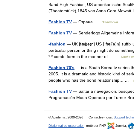
Band High Fashion, US amerikanische Soul/F
(Theaterstück),1845 von Anna Cora Mowatt
Fashion TV
— Страна …
Википедия
Fashion TV
— Senderlogo Allgemeine Inf
-fashion
— UK [fæʃ(ə)n] US [ˈfæʃ(ə)n] suffix
particular person or thing might do somethin
* * comb. form in the manner of… …
Useful en
Fashion 70's
— is a South Korea tv series t
2005. It is a dramatic and historic kind of ser
people who has the bond relationship… …
Fashion TV
— Saltar a navegación, búsqued
Programación Moda Operado por Turner Bro
© Academic, 2000-2026
Contactez-nous:
Support techn
Dictionnaires exportation
, créé sur PHP,
Joomla,