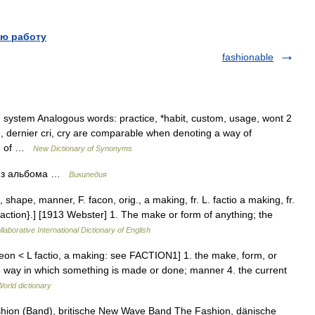
ю работу
fashionable
system Analogous words: practice, *habit, custom, usage, wont 2
e, dernier cri, cry are comparable when denoting a way of
ms, of …
New Dictionary of Synonyms
 из альбома …
Википедия
shape, manner, F. facon, orig., a making, fr. L. factio a making, fr.
Faction}.] [1913 Webster] 1. The make or form of anything; the
laborative International Dictionary of English
eon < L factio, a making: see FACTION1] 1. the make, form, or
he way in which something is made or done; manner 4. the current
World dictionary
hion (Band), britische New Wave Band The Fashion, dänische