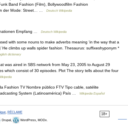
unk Band Fashion (Film), Bollywoodfilm Fashion
 In der Mode: Street… …
Deutsch Wikipedia
ormationen Empfang …
Deutsch Wikipedia
 used with some nouns to make adverbs meaning ‘in the way that a
g’ He climbs up walls spider fashion. Thesaurus: suffixeshyponym *
glish dictionary
hat was aired in SBS network from May 23, 2005 to August 29
ies which consist of 30 episodes. Plot The story tells about the four
Wikipedia
a Fashion TV Nombre público FTV Tipo cable, satélite
adcasting System (Latinoamérica) País …
Wikipedia Español
ique
,
RÉCLAME
18+
Drupal,
WordPress, MODx.