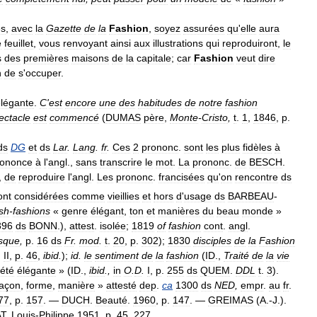
s
,
avec
la
Gazette
de
la
Fashion
,
soyez
assurées
qu
'
elle
aura
e
feuillet
,
vous
renvoyant
ainsi
aux
illustrations
qui
reproduiront
,
le
s
des
premières
maisons
de
la
capitale
;
car
Fashion
veut
dire
n
de
s
'
occuper
.
légante
.
C
'
est
encore
une
des
habitudes
de
notre
fashion
ectacle
est
commencé
(
DUMAS
père
,
Monte
-
Cristo
,
t
.
1
,
1846
,
p
.
ds
DG
et
ds
Lar
.
Lang
.
fr
.
Ces
2
prononc
.
sont
les
plus
fidèles
à
rononce
à
l
'
angl
.,
sans
transcrire
le
mot
.
La
prononc
.
de
BESCH
.
,
de
reproduire
l
'
angl
.
Les
prononc
.
francisées
qu
'
on
rencontre
ds
ont
considérées
comme
vieillies
et
hors
d
'
usage
ds
BARBEAU
-
sh
-
fashions
«
genre
élégant
,
ton
et
manières
du
beau
monde
»
396
ds
BONN
.),
attest
.
isolée
;
1819
of
fashion
cont
.
angl
.
esque
,
p
.
16
ds
Fr
.
mod
.
t
.
20
,
p
.
302
);
1830
disciples
de
la
Fashion
.
II
,
p
.
46
,
ibid
.
);
id
.
le
sentiment
de
la
fashion
(
ID
.,
Traité
de
la
vie
iété
élégante
» (
ID
.,
ibid
.,
in
O
.
D
.
I
,
p
.
255
ds
QUEM
.
DDL
t
.
3
).
façon
,
forme
,
manière
»
attesté
dep
.
ca
1300
ds
NED
,
empr
.
au
fr
.
77
,
p
.
157
. —
DUCH
.
Beauté
.
1960
,
p
.
147
. —
GREIMAS
(
A
.-
J
.).
T
.
Louis
-
Philippe
1951
,
p
.
45
,
227
.