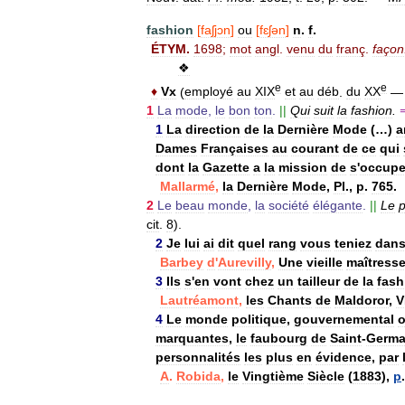
fashion
[
faʃjɔn
]
ou
[
fɛʃən
]
n
.
f
.
ÉTYM
.
1698
;
mot
angl
.
venu
du
franç
.
façon
❖
e
e
♦
Vx
(
employé
au
XIX
et
au
déb
.
du
XX
1
La
mode
,
le
bon
ton
.
||
Qui
suit
la
fashion
.
1
La
direction
de
la
Dernière
Mode
(…)
a
Dames
Françaises
au
courant
de
ce
qui
dont
la
Gazette
a
la
mission
de
s
'
occupe
Mallarmé
,
la
Dernière
Mode
,
Pl
.,
p
.
765
.
2
Le
beau
monde
,
la
société
élégante
.
||
Le
p
cit
.
8
).
2
Je
lui
ai
dit
quel
rang
vous
teniez
dan
Barbey
d
'
Aurevilly
,
Une
vieille
maîtress
3
Ils
s
'
en
vont
chez
un
tailleur
de
la
fash
Lautréamont
,
les
Chants
de
Maldoror
,
V
4
Le
monde
politique
,
gouvernemental
marquantes
,
le
faubourg
de
Saint
-
Germa
personnalités
les
plus
en
évidence
,
par
A
.
Robida
,
le
Vingtième
Siècle
(
1883
),
p