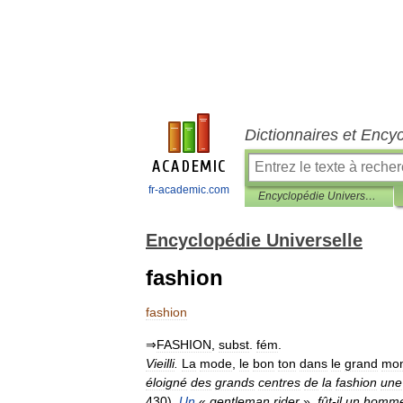
Dictionnaires et Ency
fr-academic.com
Encyclopédie Universelle
Encyclopédie Universelle
fashion
fashion
⇒
FASHION
,
subst
.
fém
.
Vieilli
.
La
mode
,
le
bon
ton
dans
le
grand
mo
éloigné
des
grands
centres
de
la
fashion
une
430
).
Un
«
gentleman
rider
»,
fût
-
il
un
homm