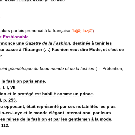
.
—
alors
parfois
prononcé
à
la
française
[
faʃjɔ̃
;
fazjɔ̃
]
).
⇒
Fashionable
.
nnonce
une
Gazette
de
la
Fashion
,
destinée
à
tenir
les
se
passe
à
l
'
Étranger
(…)
Fashion
veut
dire
Mode
,
et
c
'
est
ce
r
.
oint
géométrique
du
beau
monde
et
de
la
fashion
(→
Prétention
,
s
la
fashion
parisienne
.
e
,
t
.
I
,
VII
.
ion
et
le
protégé
est
habillé
comme
un
prince
.
I
,
p
.
253
.
ou
opposant
,
était
représenté
par
ses
notabilités
les
plus
in
-
en
-
Laye
et
le
monde
élégant
international
par
leurs
les
reines
de
la
fashion
et
par
les
gentlemen
à
la
mode
.
.
112
.