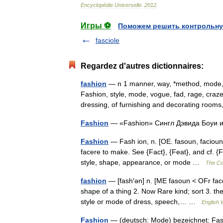
Encyclopédie
Universelle
.
2012
.
Игры ⚽
Поможем решить контрольну
fasciole
Regardez d'autres dictionnaires:
fashion
— n 1 manner, way, *method, mode, 
Fashion, style, mode, vogue, fad, rage, craz
dressing, of furnishing and decorating roo
Fashion
— «Fashion» Сингл Дэвида Боуи
Fashion
— Fash ion, n. [OE. fasoun, facioun, 
facere to make. See {Fact}, {Feat}, and cf. {
style, shape, appearance, or mode …
The Col
fashion
— [fash′ən] n. [ME fasoun < OFr fac
shape of a thing 2. Now Rare kind; sort 3. t
style or mode of dress, speech,… …
English 
Fashion
— (deutsch: Mode) bezeichnet: Fas