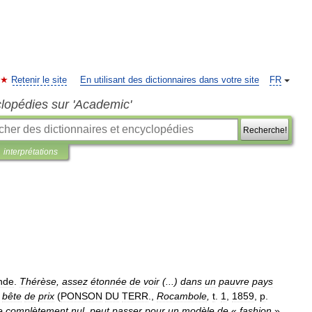
Retenir le site
En utilisant des dictionnaires dans votre site
FR
clopédies sur 'Academic'
Recherche!
interprétations
nde
.
Thérèse
,
assez
étonnée
de
voir
(...)
dans
un
pauvre
pays
bête
de
prix
(
PONSON
DU
TERR
.,
Rocambole
,
t
.
1
,
1859
,
p
.
e
complètement
nul
,
peut
passer
pour
un
modèle
de
«
fashion
»